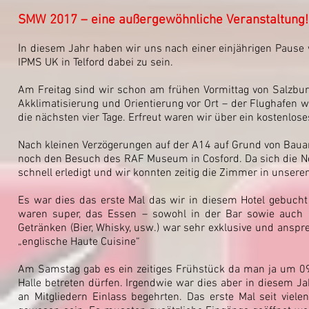
SMW 2017 – eine außergewöhnliche Veranstaltung!
I
n diesem Jahr haben wir uns nach einer einjährigen Paus
IPMS UK in Telford dabei zu sein.
Am Freitag sind wir schon am frühen Vormittag von Salzbu
Akklimatisierung und Orientierung vor Ort – der Flughafe
die nächsten vier Tage. Erfreut waren wir über ein kostenlo
Nach kleinen Verzögerungen auf der A14 auf Grund von Baua
noch den Besuch des RAF Museum in Cosford. Da sich die Ne
schnell erledigt und wir konnten zeitig die Zimmer in unsere
Es war dies das erste Mal das wir in diesem Hotel gebuch
waren super, das Essen – sowohl in der Bar sowie auch 
Getränken (Bier, Whisky, usw.) war sehr exklusive und ansp
„englische Haute Cuisine“
Am Samstag gab es ein zeitiges Frühstück da man ja um 09
Halle betreten dürfen. Irgendwie war dies aber in diesem 
an Mitgliedern Einlass begehrten. Das erste Mal seit viele