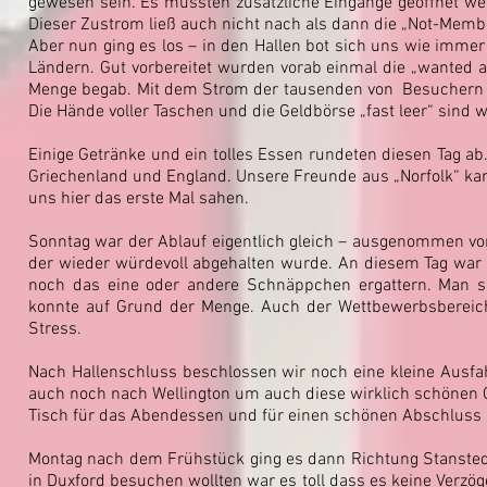
gewesen sein. Es mussten zusätzliche Eingänge geöffnet we
Dieser Zustrom ließ auch nicht nach als dann die „Not-Member
Aber nun ging es los – in den Hallen bot sich uns wie immer
Ländern. Gut vorbereitet wurden vorab einmal die „wanted ar
Menge begab. Mit dem Strom der tausenden von Besuchern 
Die Hände voller Taschen und die Geldbörse „fast leer“ sind 
Einige Getränke und ein tolles Essen rundeten diesen Tag ab
Griechenland und England. Unsere Freunde aus „Norfolk“ kan
uns hier das erste Mal sahen.
Sonntag war der Ablauf eigentlich gleich – ausgenommen 
der wieder würdevoll abgehalten wurde. An diesem Tag wa
noch das eine oder andere Schnäppchen ergattern. Man 
konnte auf Grund der Menge. Auch der Wettbewerbsbereic
Stress.
Nach Hallenschluss beschlossen wir noch eine kleine Ausf
auch noch nach Wellington um auch diese wirklich schönen 
Tisch für das Abendessen und für einen schönen Abschluss i
Montag nach dem Frühstück ging es dann Richtung Stansted
in Duxford besuchen wollten war es toll dass es keine Verzö